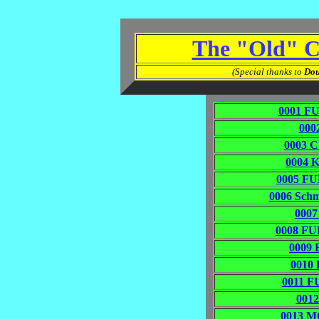
The "Old" 
(Special thanks to
Dou
0001 F
0002
0003 
0004 
0005 F
0006 Sch
000
0008 F
0009 
0010 
0011 
0012
0013 M